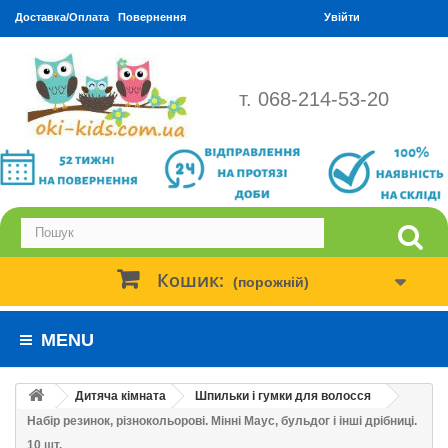
Доставка/Оплата
Повернення
Увійти
т. 068-214-53-20
Кошик:
(порожній)
MENU
Дитяча кімната
Шпильки і гумки для волосся
Набір резинок, різнокольорові. Мінні Маус, бульдог і інші дрібниці.
10 шт.