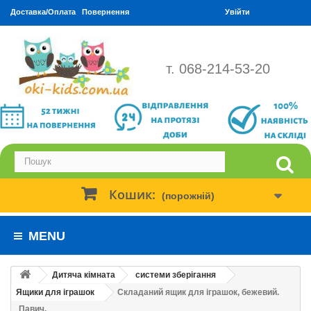
Доставка/Оплата
Повернення
Увійти
т. 068-214-53-20
Кошик:
(порожній)
MENU
Дитяча кімната
системи зберігання
Ящики для іграшок
Складаний ящик для іграшок, бежевий.
Павич.