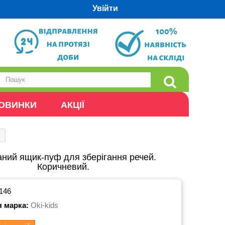
Увійти
ОВИНКИ
АКЦІЇ
ний ящик-пуф для зберігання речей.
Коричневий.
146
я марка:
Oki-kids