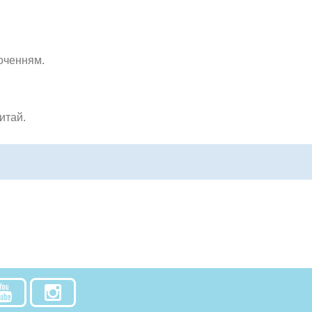
оченням.
итай.