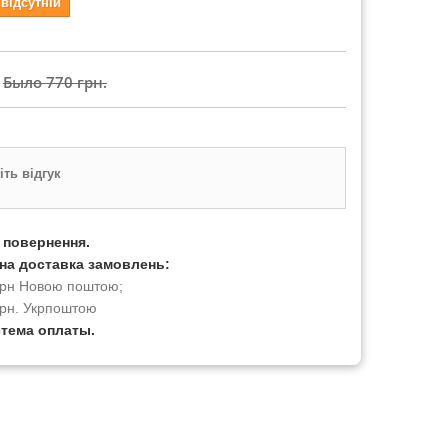
 відсутній
Было
770 грн.
ть відгук
а повернення.
на доставка замовлень:
 грн Новою поштою;
грн. Укрпоштою
стема оплаты.