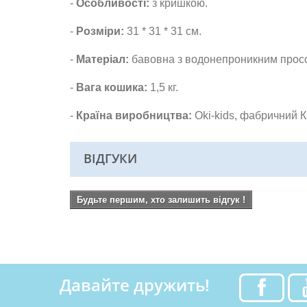
-
Особливості:
з кришкою.
-
Розміри:
31
* 31 * 31
см.
-
Матеріал:
бавовна з водонепроникним прос
-
Вага кошика:
1,5 кг.
-
Країна виробництва:
Oki-kids, фабричний К
ВІДГУКИ
Будьте першим, хто залишить відгук !
Давайте дружить!