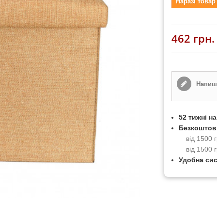
Наразі товар
462 грн.
Напиші
52 тижні н
Безкоштов
від 1500
від 1500 
Удобна си