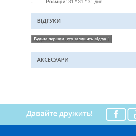
-
Розміри:
31
* 31 * 31
див.
ВІДГУКИ
Будьте першим, хто залишить відгук !
АКСЕСУАРИ
Давайте дружить!