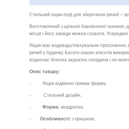
Стильний ящик-пуф для зберігання речей – зр
Виготовлений з щільної бавовняної тканини, д
місця і його завжди можна сховати. Усередин
Ящик має водовідштовхувальне просочення, як
речей у будинку. Багато наших клієнтів викори
водночас білизна акуратно складена і не маяч
Опис товару:
- Ящик відмінно тримає форму.
- Стильний дизайн.
-
Форма:
квадратна.
-
Особливості:
з кришкою.