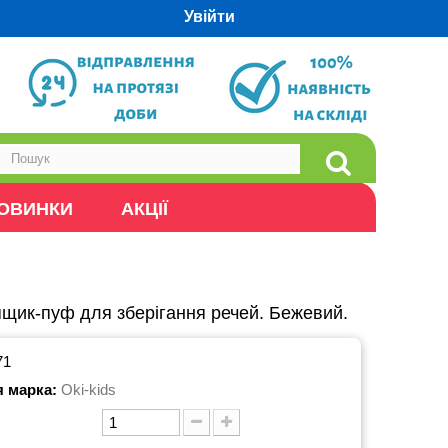
Увійти
ОВИНКИ
АКЦІЇ
щик-пуф для зберігання речей. Бежевий.
71
я марка:
Oki-kids