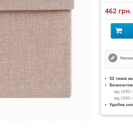
462 грн.
Напиші
52 тижні н
Безкоштов
від 1500
від 1500 
Удобна си