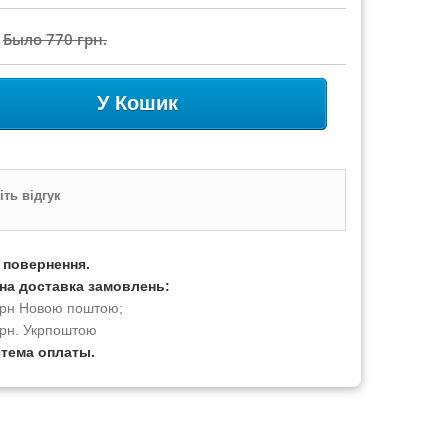
Было
770 грн.
У Кошик
ть відгук
а повернення.
на доставка замовлень:
 грн Новою поштою;
грн. Укрпоштою
стема оплаты.