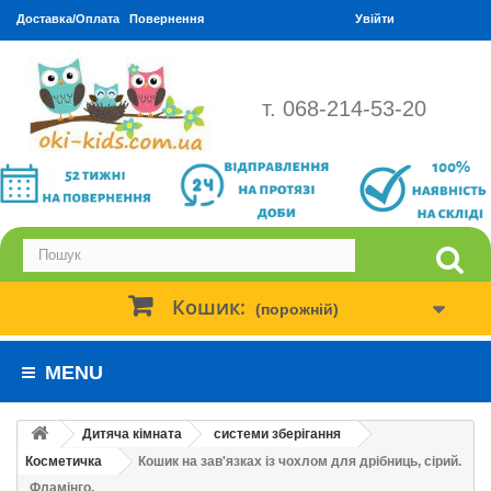
Доставка/Оплата
Повернення
Увійти
т. 068-214-53-20
Кошик:
(порожній)
MENU
Дитяча кімната
системи зберігання
Косметичка
Кошик на зав'язках із чохлом для дрібниць, сірий.
Фламінго.