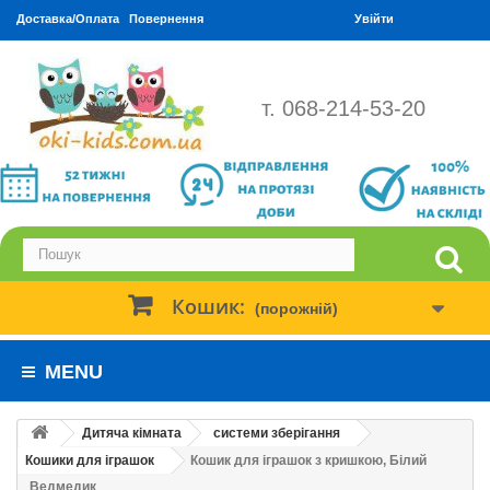
Доставка/Оплата
Повернення
Увійти
т. 068-214-53-20
Кошик:
(порожній)
MENU
Дитяча кімната
системи зберігання
Кошики для іграшок
Кошик для іграшок з кришкою, Білий
Ведмедик