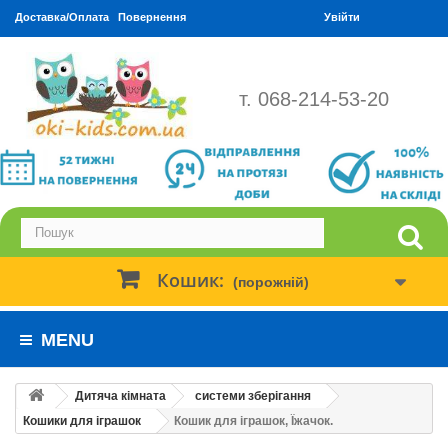
Доставка/Оплата
Повернення
Увійти
т. 068-214-53-20
Кошик:
(порожній)
MENU
Дитяча кімната
системи зберігання
Кошики для іграшок
Кошик для іграшок, Їжачок.