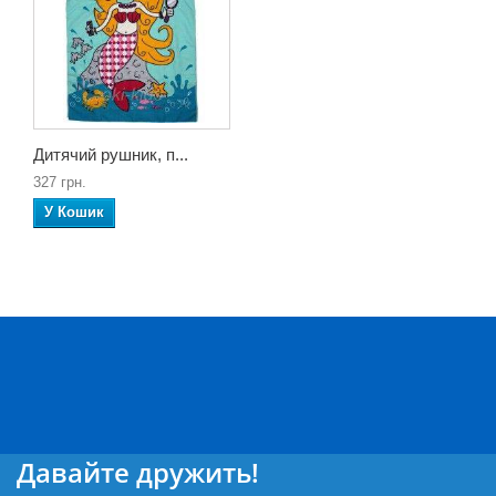
Дитячий рушник, п...
327 грн.
У Кошик
Давайте дружить!