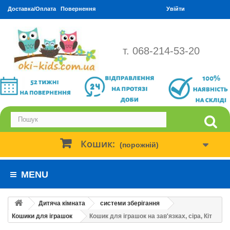
Доставка/Оплата
Повернення
Увійти
т. 068-214-53-20
Кошик:
(порожній)
MENU
Дитяча кімната
системи зберігання
Кошики для іграшок
Кошик для іграшок на зав'язках, сіра, Кіт