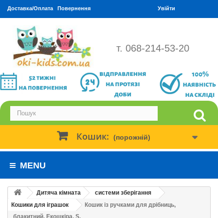
Доставка/Оплата
Повернення
Увійти
т. 068-214-53-20
Кошик:
(порожній)
MENU
Дитяча кімната
системи зберігання
Кошики для іграшок
Кошик із ручками для дрібниць,
блакитний. Екошкіра. S.