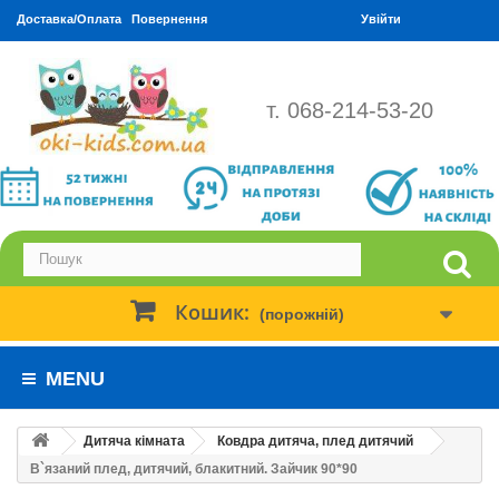
Доставка/Оплата
Повернення
Увійти
т. 068-214-53-20
Кошик:
(порожній)
MENU
Дитяча кімната
Ковдра дитяча, плед дитячий
В`язаний плед, дитячий, блакитний. Зайчик 90*90