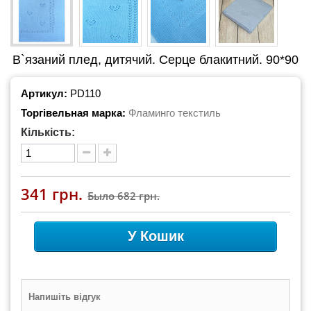
В`язаний плед, дитячий. Серце блакитний. 90*90
Артикул:
PD110
Торгівельная марка:
Фламинго текстиль
Кількість:
341 грн.
Было
682 грн.
У Кошик
Напишіть відгук