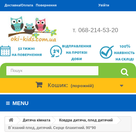
Доставка/Оплата
Повернення
Увійти
т. 068-214-53-20
Кошик:
(порожній)
MENU
Дитяча кімната
Ковдра дитяча, плед дитячий
В`язаний плед, дитячий. Серце блакитний. 90*90