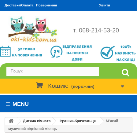
Доставка/Оплата
Повернення
Увійти
т. 068-214-53-20
Кошик:
(порожній)
MENU
Дитяча кімната
Іграшки-брязкальця
М'який
музичний підвісний місяць