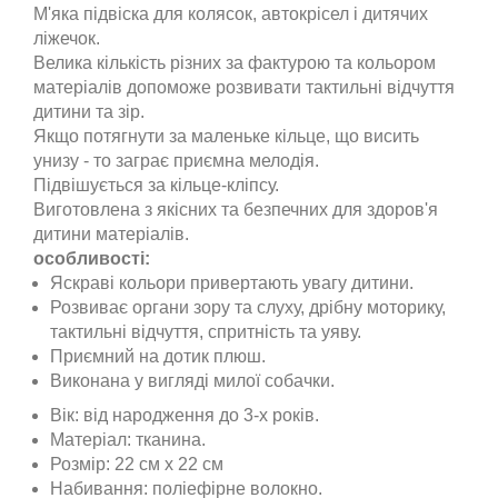
М'яка підвіска для колясок, автокрісел і дитячих
ліжечок.
Велика кількість різних за фактурою та кольором
матеріалів допоможе розвивати тактильні відчуття
дитини та зір.
Якщо потягнути за маленьке кільце, що висить
унизу - то заграє приємна мелодія.
Підвішується за кільце-кліпсу.
Виготовлена з якісних та безпечних для здоров'я
дитини матеріалів.
особливості:
Яскраві кольори привертають увагу дитини.
Розвиває органи зору та слуху, дрібну моторику,
тактильні відчуття, спритність та уяву.
Приємний на дотик плюш.
Виконана у вигляді милої собачки.
Вік: від народження до 3-х років.
Матеріал: тканина.
Розмір: 22 см х 22 см
Набивання: поліефірне волокно.