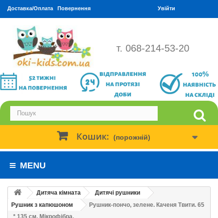
Доставка/Оплата
Повернення
Увійти
т. 068-214-53-20
Кошик:
(порожній)
MENU
Дитяча кімната
Дитячі рушники
Рушник з капюшоном
Рушник-пончо, зелене. Каченя Твити. 65
* 135 см. Мікрофібра.