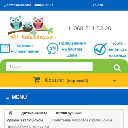
Доставка/Оплата
Повернення
Увійти
т. 068-214-53-20
Кошик:
(порожній)
MENU
Дитяча кімната
Дитячі рушники
Рушник з капюшоном
Полотенце махровое с капюшоном.
Дино-серфер. 76*127 см.