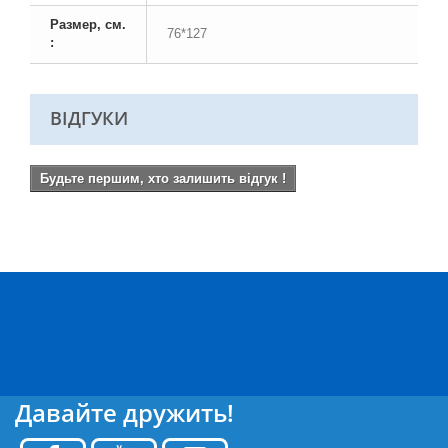
Размер, см.
76*127
:
ВІДГУКИ
Будьте першим, хто залишить відгук !
Давайте дружить!