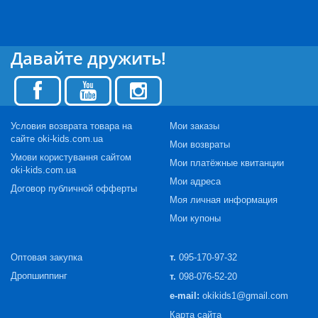
хо
у
и
Давайте дружить!
-
я.
м
Условия возврата товара на
Мои заказы
сайте oki-kids.com.ua
Мои возвраты
Умови користування сайтом
Мои платёжные квитанции
oki-kids.com.ua
не
Мои адреса
Договор публичной офферты
Моя личная информация
же
Мои купоны
т
ла
Оптовая закупка
т.
095-170-97-32
Дропшиппинг
т.
098-076-52-20
ко
.
e-mail:
okikids1@gmail.com
Карта сайта