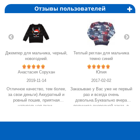
Отзывы пользователей
Джемпер для мальчика, черный,
Теплый реглан для мальчика
новогодний.
темно синий
Анастасия Сорухан
Юлия
2019-11-14
2017-02-02
Отличное качество, тем более,
Заказываю у Вас уже не первый
за свои деньги) Аккуратный и
раз и всегда очень
к
ровный пошив, приятная
довольна.Буквально вчера
натуральная ткань,
получила очередной заказ, в
Т
полномерный)
том числе и такой
ко
реглан.Качество отличное,
з
В
смотрится даже лучше вживую.
в
Сынуле очень понравился!
е