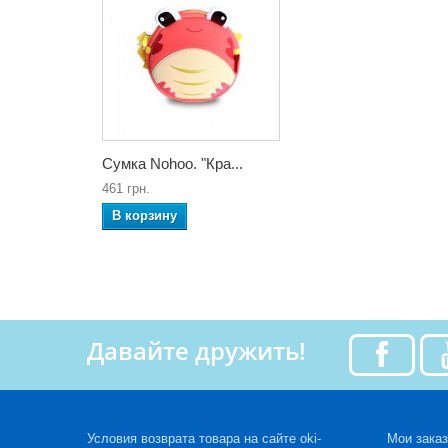
Сумка Nohoo. "Кра...
461 грн.
В корзину
Давайте дружить!
Условия возврата товара на сайте oki-
Мои зака