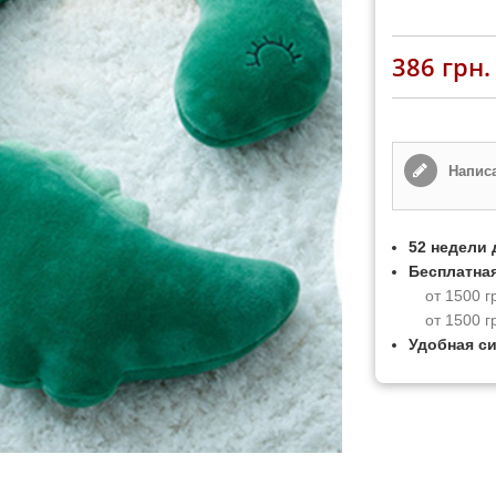
386 грн.
Написа
52 недели 
Бесплатная
от 1500 г
от 1500 г
Удобная с