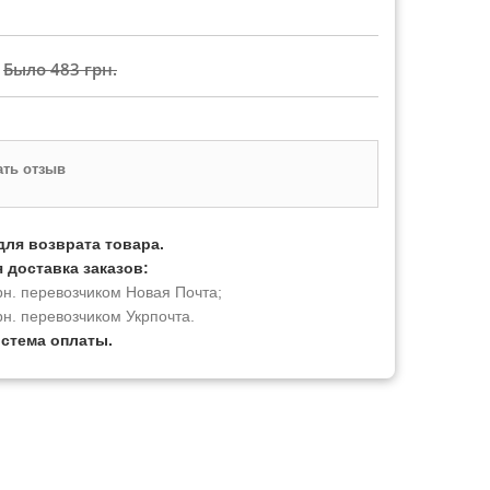
Было
483 грн.
ть отзыв
для возврата товара.
 доставка заказов:
рн. перевозчиком Новая Почта;
рн. перевозчиком Укрпочта.
истема оплаты.