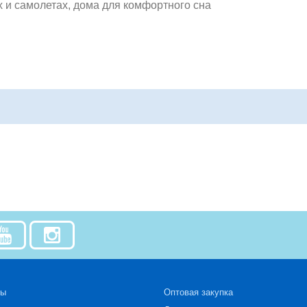
х и самолетах, дома для комфортного сна
й
зы
Оптовая закупка