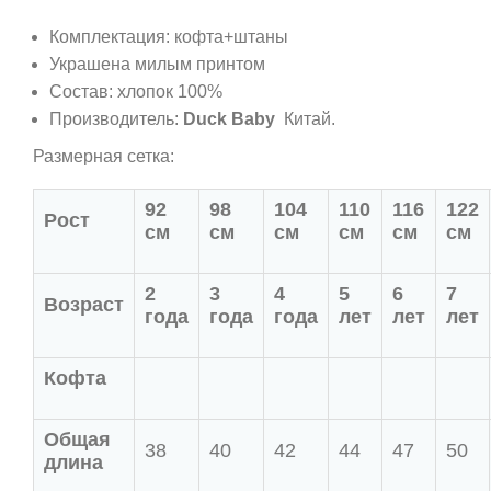
Комплектация: кофта+штаны
Украшена милым принтом
Состав: хлопок 100%
Производитель:
Duck Baby
Китай.
Размерная сетка:
92
98
104
110
116
122
Рост
см
см
см
см
см
см
2
3
4
5
6
7
Возраст
года
года
года
лет
лет
лет
Кофта
Общая
38
40
42
44
47
50
длина