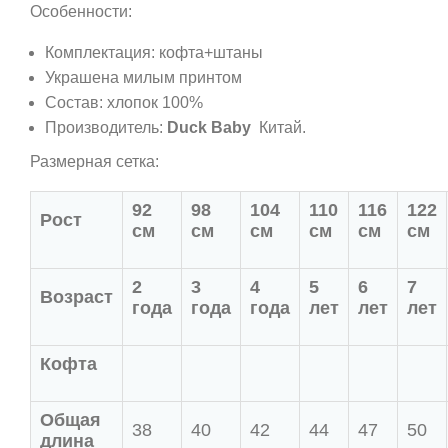
Особенности:
Комплектация: кофта+штаны
Украшена милым принтом
Состав: хлопок 100%
Производитель:
Duck Baby
Китай.
Размерная сетка:
92
98
104
110
116
122
Рост
см
см
см
см
см
см
2
3
4
5
6
7
Возраст
года
года
года
лет
лет
лет
Кофта
Общая
38
40
42
44
47
50
длина