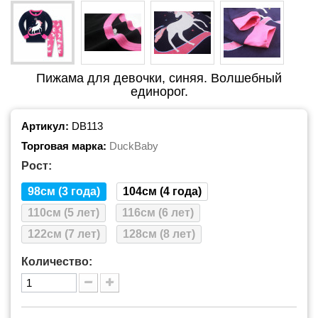
Пижама для девочки, синяя. Волшебный
единорог.
Артикул:
DB113
Торговая марка:
DuckBaby
Рост:
98см (3 года)
104см (4 года)
110см (5 лет)
116см (6 лет)
122см (7 лет)
128см (8 лет)
Количество: