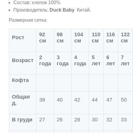
Состав: хлопок 100%
Производитель:
Duck Baby
Китай.
Размерная сетка:
92
98
104
110
116
122
Рост
см
см
см
см
см
см
2
3
4
5
6
7
Возраст
года
года
года
лет
лет
лет
Кофта
Общая
38
40
42
44
47
50
д.
В груди
27
26
28
30
32
33