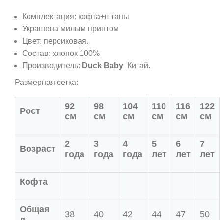
Комплектация: кофта+штаны
Украшена милым принтом
Цвет: персиковая.
Состав: хлопок 100%
Производитель:
Duck Baby
Китай.
Размерная сетка:
92
98
104
110
116
122
Рост
см
см
см
см
см
см
2
3
4
5
6
7
Возраст
года
года
года
лет
лет
лет
Кофта
Общая
38
40
42
44
47
50
д.