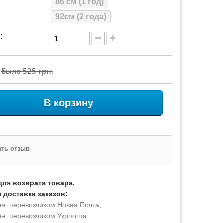
86 см (1 год)
92см (2 года)
:
Было
525 грн.
В корзину
ть отзыв
для возврата товара.
 доставка заказов:
рн. перевозчиком Новая Почта;
рн. перевозчиком Укрпочта.