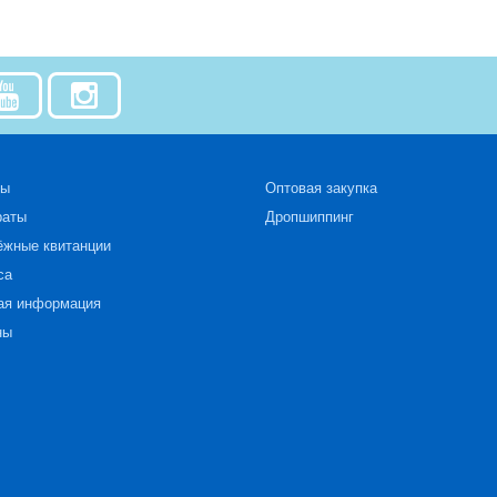
зы
Оптовая закупка
раты
Дропшиппинг
ёжные квитанции
са
ая информация
ны