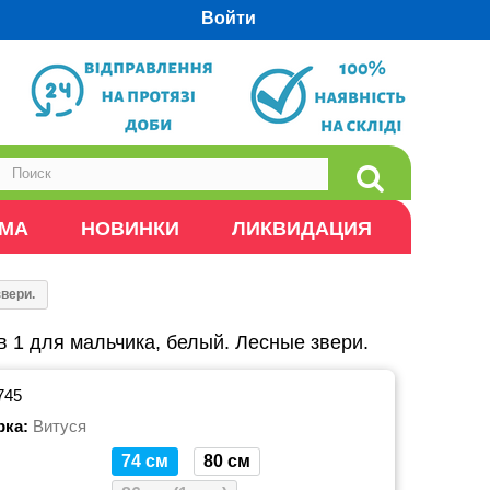
Войти
ОМА
НОВИНКИ
ЛИКВИДАЦИЯ
звери.
в 1 для мальчика, белый. Лесные звери.
745
рка:
Витуся
74 см
80 см