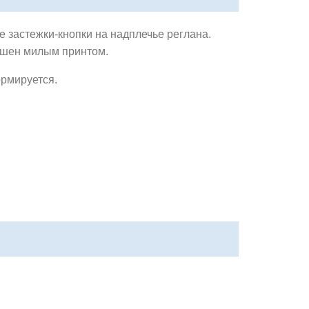
 застежки-кнопки на надплечье реглана.
ашен милым принтом.
формируется.