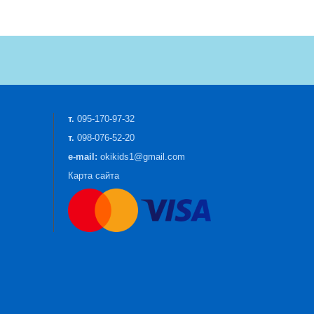
т.
095-170-97-32
т.
098-076-52-20
e-mail:
okikids1@gmail.com
Карта сайта