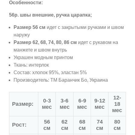
Особенности:
56р. швы внешние, ручка царапка;
Размер 56 см
идет с закрытыми ручками и швом
наружу
Размер 62, 68, 74, 80, 86 см
идет с рукавом на
манжете и швом внутрь
Украшен модным принтом
Ткань: интерлок
Состав: хлопок 95%, эластан 5%
Производитель: ТМ Баранчик Бо
, Украина
12-
0-3
3-6
6-9
9-12
Размер:
18
мес
мес
мес
мес
мес
56
62
68
74
80
Рост:
см
см
см
см
см