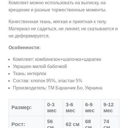
Комплект можно использовать на выписку, на
крещение и разные торжественные моменты.
Качественная ткань,
мягкая и приятная к телу.
Материал не садиться, не линяет, не скатывается и
не деформируется.
Особенности:
Комплект: комбинезон+шапочка+царапки
Украшен милой бабочкой
Ткань: интерлок
Состав: хлопок 95%, эластан 5%
Производитель:
ТМ Баранчик Бо
, Украина
0-3
3-6
6-9
9-12
Размер:
мес
мес
мес
мес
56
68
74
Рост:
62 см
см
см
см