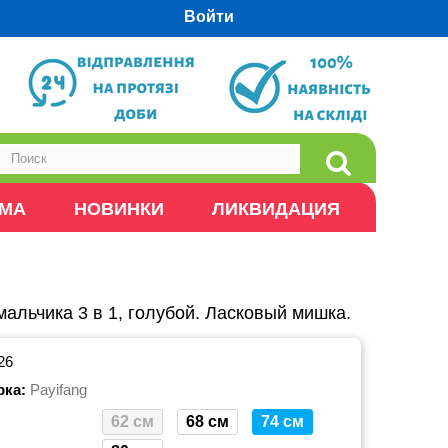
Войти
ОМА
НОВИНКИ
ЛИКВИДАЦИЯ
альчика 3 в 1, голубой. Ласковый мишка.
26
рка:
Payifang
62 см
68 см
74 см