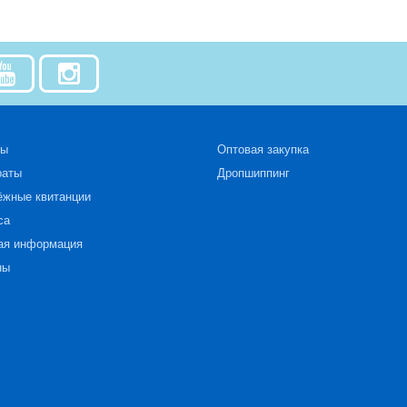
зы
Оптовая закупка
раты
Дропшиппинг
ёжные квитанции
са
ая информация
ны