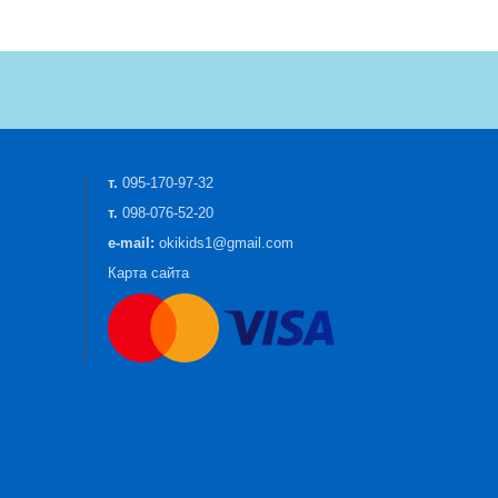
т.
095-170-97-32
т.
098-076-52-20
e-mail:
okikids1@gmail.com
Карта сайта