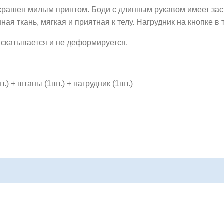
крашен милым принтом. Боди с длинным рукавом имеет зас
ная ткань,
мягкая и приятная к телу. Нагрудник на кнопке в 
не скатывается и не деформируется.
) + штаны (1шт.) + нагрудник (1шт.)