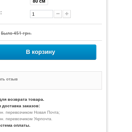
80 см
:
Было
451 грн.
В корзину
ть отзыв
для возврата товара.
 доставка заказов:
рн. перевозчиком Новая Почта;
рн. перевозчиком Укрпочта.
истема оплаты.