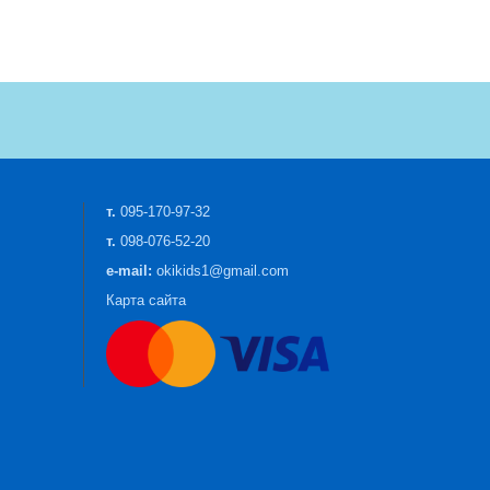
т.
095-170-97-32
т.
098-076-52-20
e-mail:
okikids1@gmail.com
Карта сайта