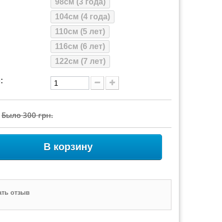
98см (3 года)
104см (4 года)
110см (5 лет)
116см (6 лет)
122см (7 лет)
:
Было
300 грн.
В корзину
ть отзыв