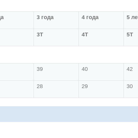
да
3 года
4 года
5 ле
3Т
4Т
5Т
39
40
42
28
29
30