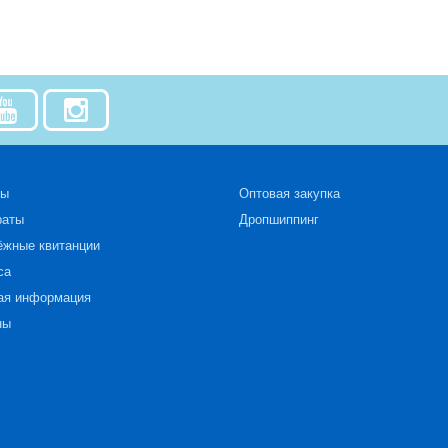
зы
Оптовая закупка
раты
Дропшиппинг
ёжные квитанции
са
ая информация
ны