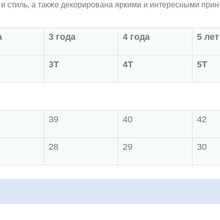
 и стиль, а также декорирована яркими и интересными прин
а
3 года
4 года
5 лет
3Т
4Т
5Т
39
40
42
28
29
30