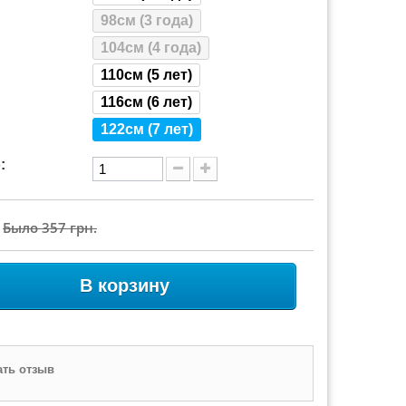
98см (3 года)
104см (4 года)
110см (5 лет)
116см (6 лет)
122см (7 лет)
:
Было
357 грн.
В корзину
ть отзыв