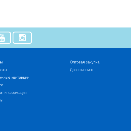
зы
Оптовая закупка
раты
Дропшиппинг
ёжные квитанции
са
ая информация
ны