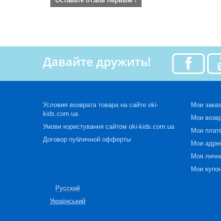
Оставьте отзыв первым !
Давайте дружить!
Условия возврата товара на сайте oki-
Мои зака
kids.com.ua
Мои возв
Умови користування сайтом oki-kids.com.ua
Мои плат
Договор публичной офферты
Мои адре
Моя личн
Мои купо
Русский
Український