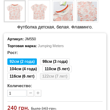
Футболка детская, белая. Фламинго.
Артикул:
JM550
Торговая марка:
Jumping Meters
Рост:
92см (2 года)
98см (3 года)
104см (4 года)
110см (5 лет)
116см (6 лет)
122см (7 лет)
Количество:
240 грн.
Было
343 грн.