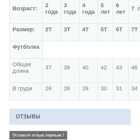
2
3
4
5
6
Возраст:
7 
года
года
года
лет
лет
Размер:
2Т
3Т
4Т
5Т
6Т
7Т
Футболка
Общая
37
39
40
42
43
46
длина
В груди
26
28
29
30
31
34
ОТЗЫВЫ
Оставьте отзыв первым !