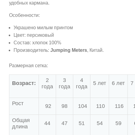
удобных кармана.
Особенности:
Украшено милым принтом
Цвет: персиковый
Состав: хлопок 100%
Производитель:
Jumping Meters
, Китай.
Размерная сетка:
2
3
4
Возраст:
5 лет
6 лет
7
года
года
года
Рост
92
98
104
110
116
Общая
44
47
51
54
59
длина