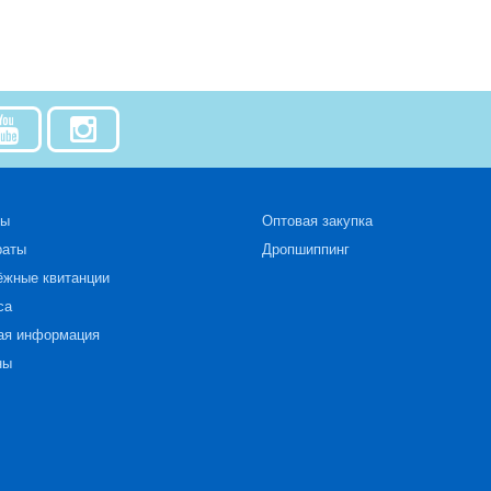
зы
Оптовая закупка
раты
Дропшиппинг
ёжные квитанции
са
ая информация
ны