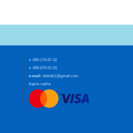
т.
095-170-97-32
т.
098-076-52-20
e-mail:
okikids1@gmail.com
Карта сайта