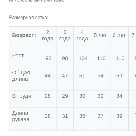
Размерная сетка:
2
3
4
Возраст:
5 лет
6 лет
7
года
года
года
Рост
92
98
104
110
116
Общая
44
47
51
54
59
длина
В груди
28
29
30
32
34
Длина
28
31
35
37
39
рукава