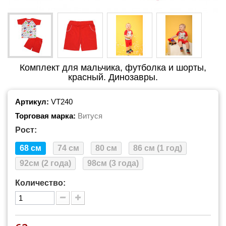
Комплект для мальчика, футболка и шорты,
красный. Динозавры.
Артикул:
VT240
Торговая марка:
Витуся
Рост:
68 см
74 см
80 см
86 см (1 год)
92см (2 года)
98см (3 года)
Количество: