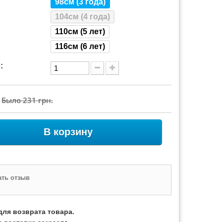
98см (3 года)
104см (4 года)
110см (5 лет)
116см (6 лет)
:
Было
231 грн.
В корзину
ть отзыв
для возврата товара.