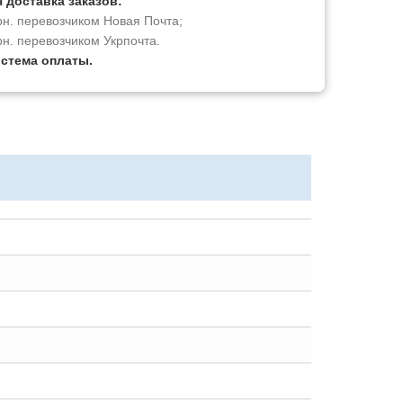
 доставка заказов:
рн. перевозчиком Новая Почта;
рн. перевозчиком Укрпочта.
истема оплаты.