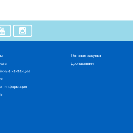
зы
Оптовая закупка
раты
Дропшиппинг
ёжные квитанции
са
ая информация
ны