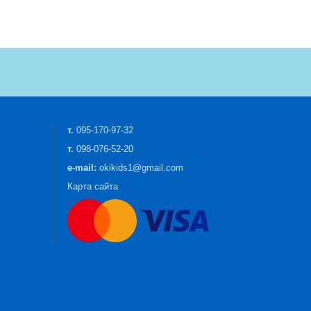
т.
095-170-97-32
т.
098-076-52-20
e-mail:
okikids1@gmail.com
Карта сайта