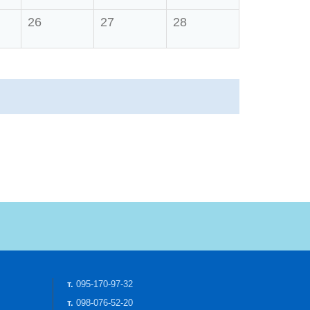
26
27
28
т.
095-170-97-32
т.
098-076-52-20