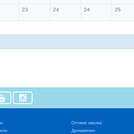
23
24
24
25
зы
Оптовая закупка
раты
Дропшиппинг