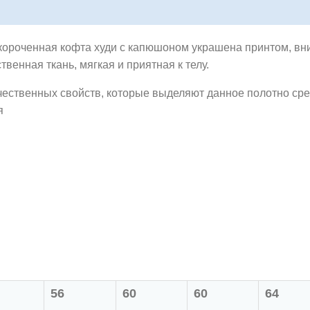
короченная кофта худи с капюшоном украшена принтом, вни
ственная ткань,
мягкая и приятная к телу.
чественных свойств, которые выделяют данное полотно сре
я
56
60
60
64