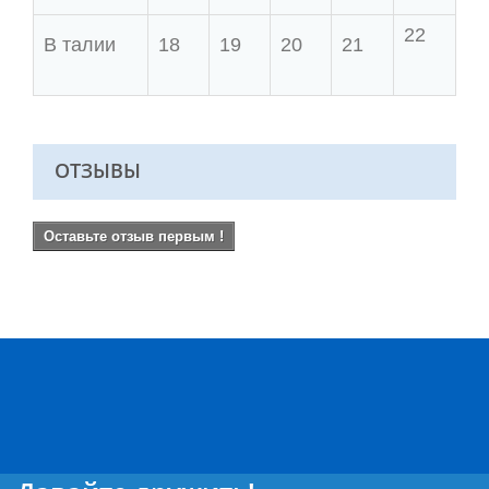
22
В талии
18
19
20
21
ОТЗЫВЫ
Оставьте отзыв первым !