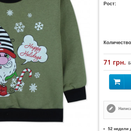
Рост:
Количество
71 грн.
Написа
52 недели 