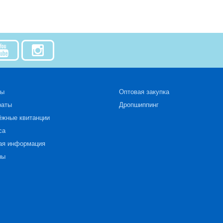
зы
Оптовая закупка
раты
Дропшиппинг
ёжные квитанции
са
ая информация
ны