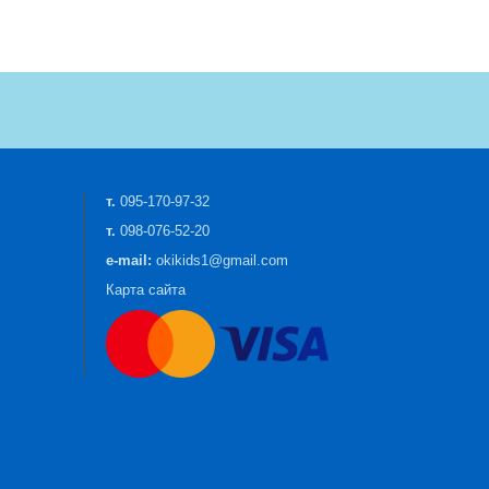
т.
095-170-97-32
т.
098-076-52-20
e-mail:
okikids1@gmail.com
Карта сайта