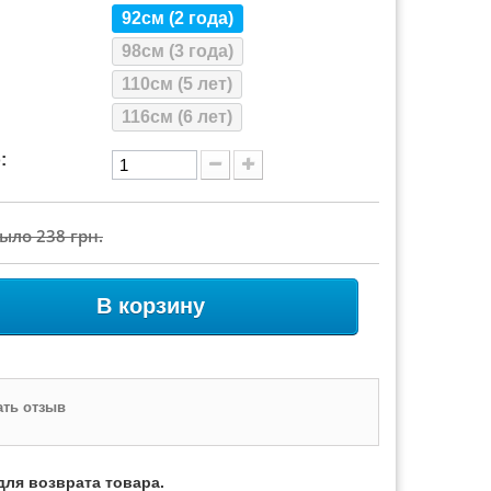
92см (2 года)
98см (3 года)
110см (5 лет)
116см (6 лет)
:
Было
238 грн.
В корзину
ть отзыв
для возврата товара.