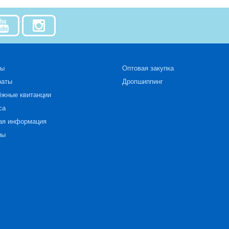
зы
Оптовая закупка
раты
Дропшиппинг
ёжные квитанции
са
ая информация
ны