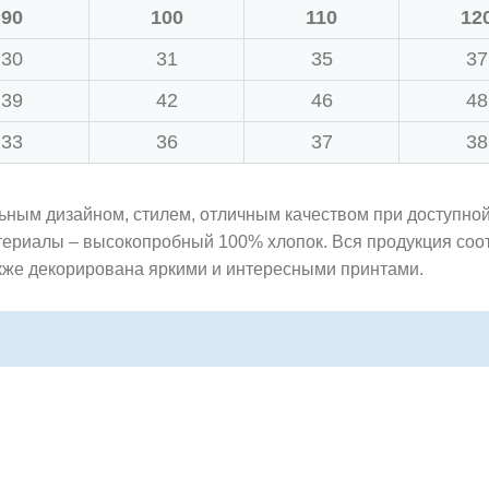
90
100
110
12
30
31
35
37
39
42
46
48
33
36
37
38
ьным дизайном, стилем, отличным качеством при доступной
териалы – высокопробный 100% хлопок. Вся продукция со
также декорирована яркими и интересными принтами.