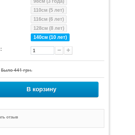
98см (3 года)
110см (5 лет)
116см (6 лет)
128см (8 лет)
140см (10 лет)
:
Было
441 грн.
В корзину
ть отзыв