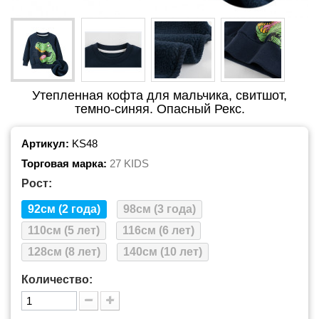
Утепленная кофта для мальчика, свитшот,
темно-синяя. Опасный Рекс.
Артикул:
KS48
Торговая марка:
27 KIDS
Рост:
92см (2 года)
98см (3 года)
110см (5 лет)
116см (6 лет)
128см (8 лет)
140см (10 лет)
Количество: