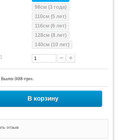
98см (3 года)
110см (5 лет)
116см (6 лет)
128см (8 лет)
140см (10 лет)
:
Было
308 грн.
В корзину
ть отзыв