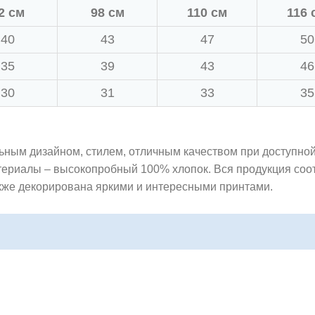
2 см
98 см
110 см
116 
40
43
47
50
35
39
43
46
30
31
33
35
ьным дизайном, стилем, отличным качеством при доступной
териалы – высокопробный 100% хлопок. Вся продукция со
также декорирована яркими и интересными принтами.