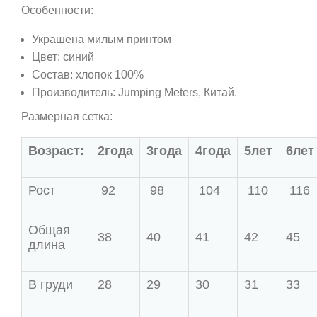
Особенности:
Украшена милым принтом
Цвет: синий
Состав: хлопок 100%
Производитель: Jumping Meters, Китай.
Размерная сетка:
Возраст:
2года
3года
4года
5лет
6лет
Рост
92
98
104
110
116
Общая
38
40
41
42
45
длина
В груди
28
29
30
31
33