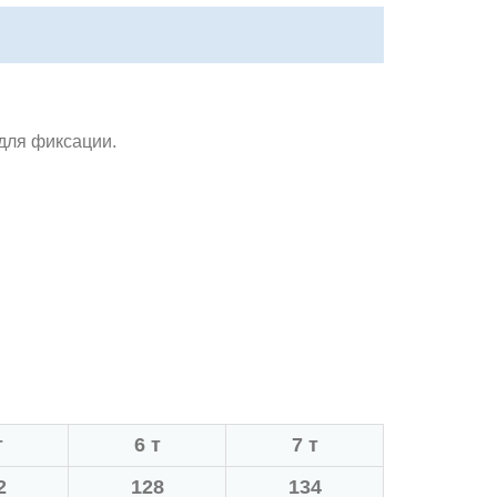
для фиксации.
т
6 т
7 т
2
128
134