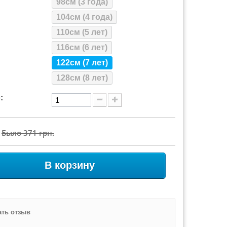
98см (3 года)
104см (4 года)
110см (5 лет)
116см (6 лет)
122см (7 лет)
128см (8 лет)
:
Было
371 грн.
В корзину
ть отзыв