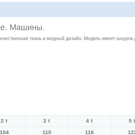
ые. Машины.
ачественная ткань и модный дизайн. Модель имеет шнурок 
2 т
3 т
4 т
5 
104
110
116
12