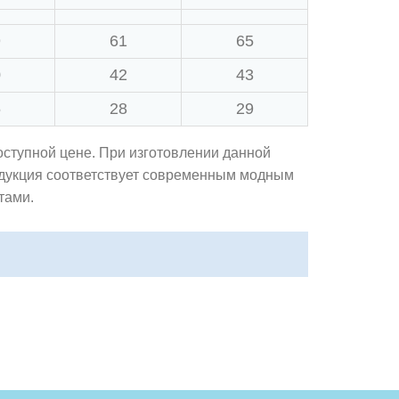
9
61
65
0
42
43
6
28
29
оступной цене. При изготовлении данной
одукция соответствует современным модным
тами.