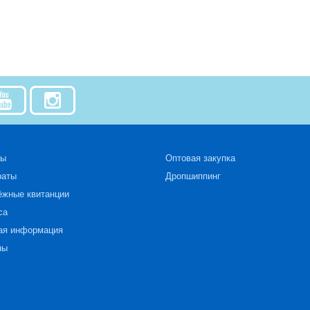
зы
Оптовая закупка
раты
Дропшиппинг
ёжные квитанции
са
ая информация
ны