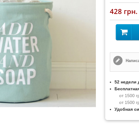
428 грн.
Написа
52 недели 
Бесплатная
от 1500 г
от 1500 г
Удобная с