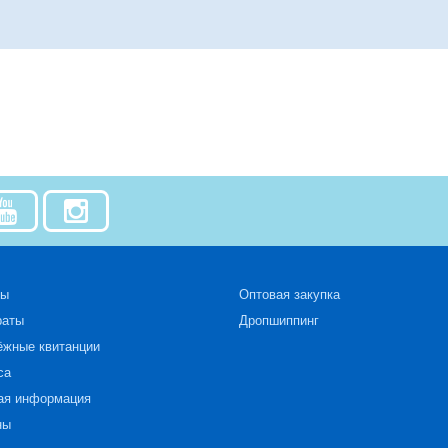
зы
Оптовая закупка
раты
Дропшиппинг
ёжные квитанции
са
ая информация
ны