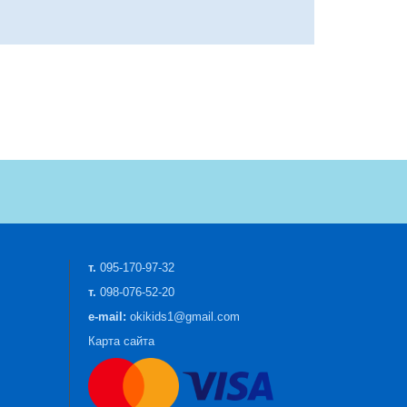
т.
095-170-97-32
т.
098-076-52-20
e-mail:
okikids1@gmail.com
Карта сайта