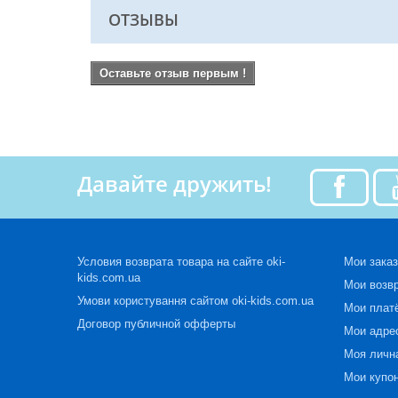
ОТЗЫВЫ
Оставьте отзыв первым !
Давайте дружить!
Условия возврата товара на сайте oki-
Мои зака
kids.com.ua
Мои возв
Умови користування сайтом oki-kids.com.ua
Мои плат
Договор публичной офферты
Мои адре
Моя личн
Мои купо