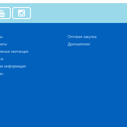
зы
Оптовая закупка
раты
Дропшиппинг
ёжные квитанции
са
ая информация
ны