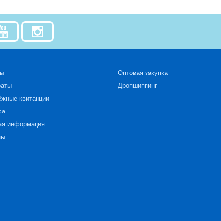
зы
Оптовая закупка
раты
Дропшиппинг
ёжные квитанции
са
ая информация
ны